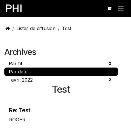
Se rendre au contenu
Listes de diffusion
Test
Archives
Par fil
2
Par date
avril 2022
2
Test
Re: Test
ROGER