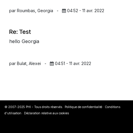
par Roumbas, Georgia
-
04:52 - 11 avr. 2022
Re: Test
hello Georgia
par Bulat, Alexei
-
04:51 - 11 avr. 2022
© 2007-2025 PHI - Tous droits réservés.
Politique de confidentialité ·
Conditions
d'utilisation
·
Déclaration relative aux cookies